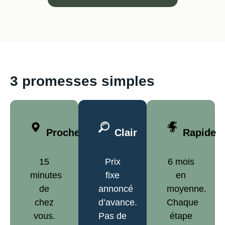
3 promesses simples
Proche
Clair
Rapide
15
Prix
6 mois
minutes
fixe
en
de
annoncé
moyenne.
chez
d’avance.
Chaque
vous.
Pas de
étape