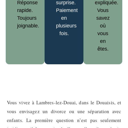
Réponse
surprise.
expliquée.
rapide.
Paiement
Vous
Toujours
en
savez
joignable.
plusieurs
où
fois.
vous
en
êtes.
Vous vivez à Lambres-lez-Douai, dans le Douaisis, et
vous envisagez un divorce ou une séparation avec
enfants. La première question n’est pas seulement