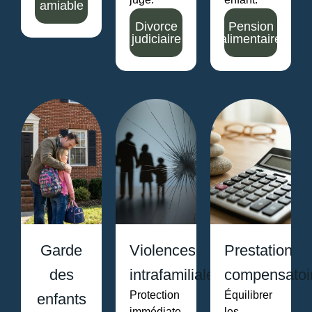
amiable
Divorce
Pension
judiciaire
alimentaire
Garde
Violences
Prestation
des
intrafamiliales
compensatoi
Protection
Équilibrer
enfants
immédiate,
les