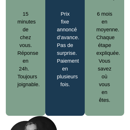
15
Prix
6 mois
minutes
fixe
en
de
annoncé
moyenne.
chez
d’avance.
Chaque
vous.
Pas de
étape
Réponse
surprise.
expliquée.
en
Paiement
Vous
24h.
en
savez
Toujours
plusieurs
où
joignable.
fois.
vous
en
êtes.