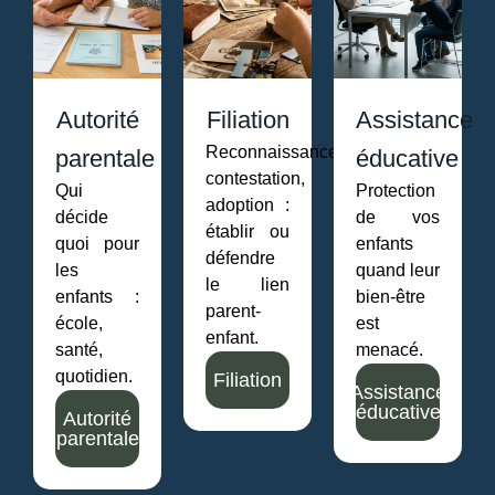
Autorité
Filiation
Assistance
Reconnaissance,
parentale
éducative
contestation,
Qui
Protection
adoption :
décide
de vos
établir ou
quoi pour
enfants
défendre
les
quand leur
le lien
enfants :
bien-être
parent-
école,
est
enfant.
santé,
menacé.
quotidien.
Filiation
Assistance
éducative
Autorité
parentale