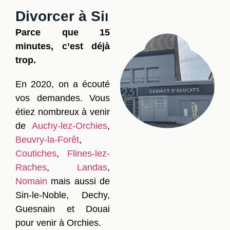
Divorcer à Sin-le-Noble
Parce que 15
minutes, c’est déjà
trop.
En 2020, on a écouté
vos demandes. Vous
étiez nombreux à venir
de
Auchy-lez-Orchies
,
Beuvry-la-Forêt
,
Coutiches
,
Flines-lez-
Raches
,
Landas
,
Nomain
mais aussi de
Sin-le-Noble, Dechy,
Guesnain et Douai
pour venir à Orchies.