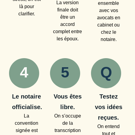
La version
ensemble
là pour
finale doit
avec vos
clarifier.
être un
avocats en
accord
cabinet ou
complet entre
chez le
les époux.
notaire.
4
5
Q
Le notaire
Vous êtes
Testez
officialise.
libre.
vos idées
La
On s’occupe
reçues.
convention
de la
On entend
signée est
transcription
tout et