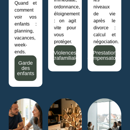
Quand et
ordonnance,
niveaux
comment
éloignement
de vie
voir vos
: on agit
après le
enfants :
vite pour
divorce :
planning,
vous
calcul et
vacances,
protéger.
négociation.
week-
ends.
Violences
Prestation
intrafamiliales
compensatoire
Garde
des
enfants