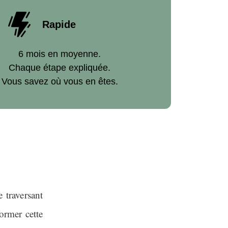
Rapide
6 mois en moyenne.
Chaque étape expliquée.
Vous savez où vous en êtes.
 traversant
former cette