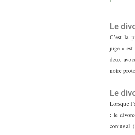
Le div
C’est la 
juge » est
deux avoca
notre prot
Le div
Lorsque l’a
: le divorc
conjugal 