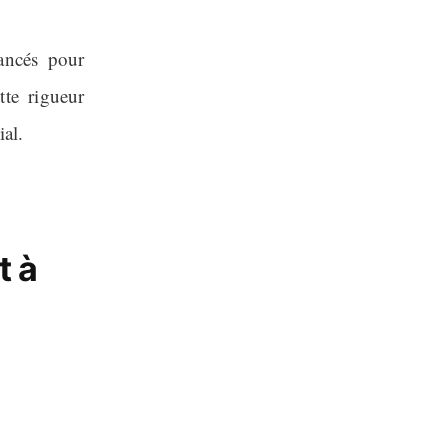
vancés pour
tte rigueur
ial.
t à