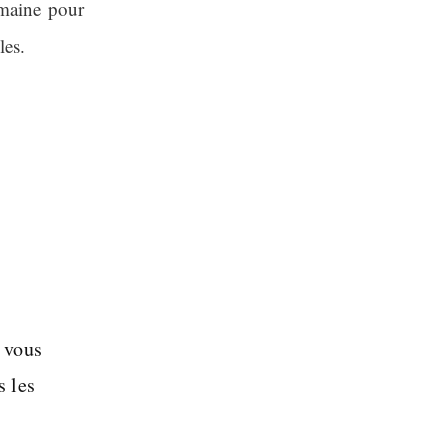
maine pour
les.
s vous
s les