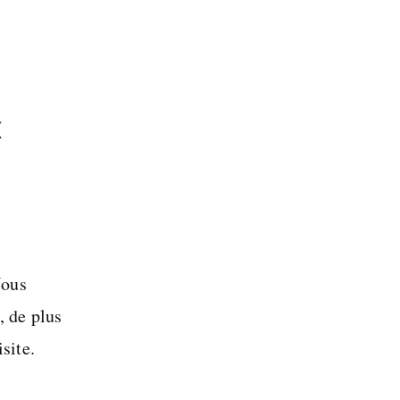
x
Nous
, de plus
site.