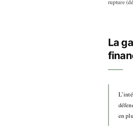
rupture (dé
La ga
finan
L’inté
défend
en plu