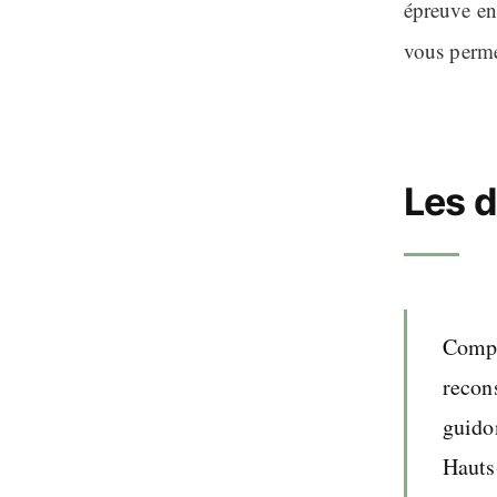
épreuve e
vous permet
Les d
Compr
recons
guidon
Hauts