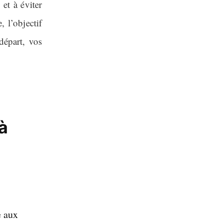
 et à éviter
, l’objectif
départ, vos
 à
e aux