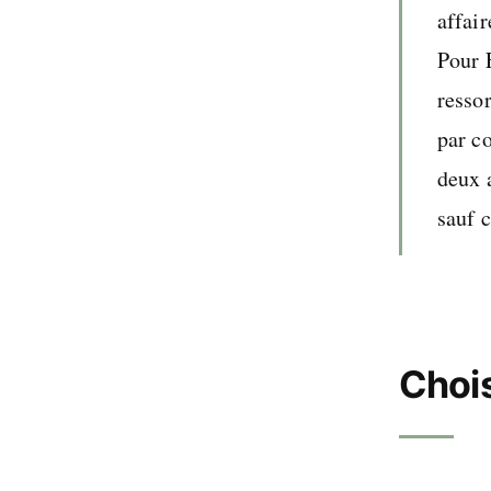
affair
Pour F
ressor
par c
deux a
sauf c
Chois