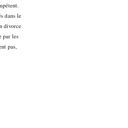
ompétent.
és dans le
En divorce
 par les
ent pas,