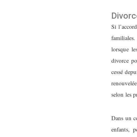
Divorc
Si l’accor
familiales
lorsque le
divorce po
cessé depu
renouvelée
selon les p
Dans un co
enfants, 