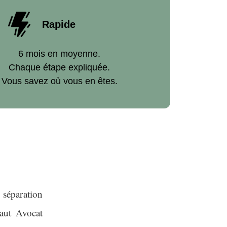
Rapide
6 mois en moyenne.
Chaque étape expliquée.
Vous savez où vous en êtes.
 séparation
aut Avocat