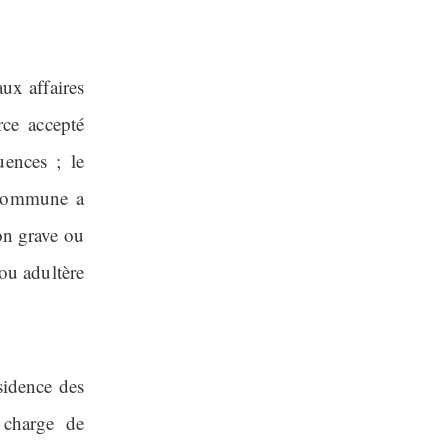
ux affaires
rce accepté
uences ; le
e commune a
on grave ou
ou adultère
sidence des
 charge de