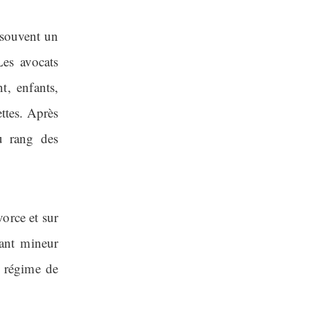
 souvent un
es avocats
t, enfants,
ettes. Après
u rang des
vorce et sur
fant mineur
n régime de